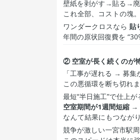
壁紙を剥がす→貼る→廃
これ全部、コストの塊
ワンダークロスなら
貼
年間の原状回復費を “3
② 空室が長く続くのが
「工事が遅れる → 募集
この悪循環を断ち切れ
最短“半日施工”で仕上
空室期間が1週間短縮 →
なんて結果にもつなが
競争が激しい一宮市駅周
このスピードは本当に